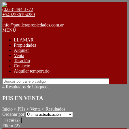
(0223) 494-3772
+5492236194289
|
info@aguilerapropiedades.com.ar
MENÚ
LLAMAR
Propiedades
Alquiler
Venta
Tasación
Contacto
Alquiler temporario
4 Resultados de búsqueda
PHS EN VENTA
Inicio
>
PHs
>
Venta
> Resultados
Ordenar por
Filtrar
(2)
Filtrar
(2)