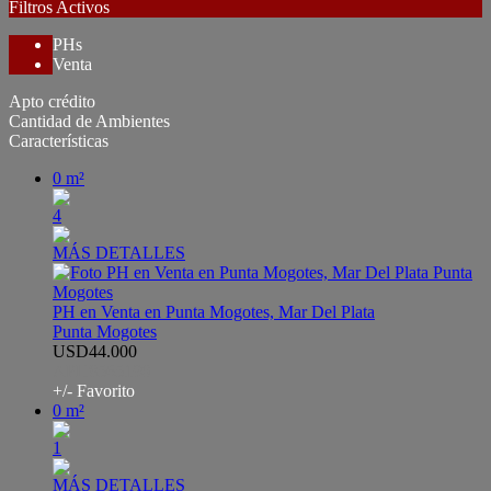
Filtros Activos
PHs
Venta
Apto crédito
Cantidad de Ambientes
Características
0 m²
4
MÁS DETALLES
PH en Venta en Punta Mogotes, Mar Del Plata
Punta Mogotes
USD44.000
APH8565190
+/- Favorito
0 m²
1
MÁS DETALLES