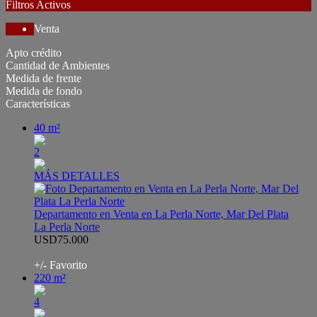
Filtros Activos
Venta
Apto crédito
Cantidad de Ambientes
Medida de frente
Medida de fondo
Características
40 m²
2
MÁS DETALLES
Departamento en Venta en La Perla Norte, Mar Del Plata
La Perla Norte
USD75.000
AAP7561594
+/- Favorito
220 m²
4