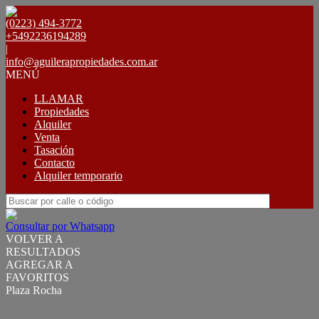
(0223) 494-3772
+5492236194289
|
info@aguilerapropiedades.com.ar
MENÚ
LLAMAR
Propiedades
Alquiler
Venta
Tasación
Contacto
Alquiler temporario
Consultar por Whatsapp
VOLVER A
RESULTADOS
AGREGAR A
FAVORITOS
Plaza Rocha
VENTA
USD82.500