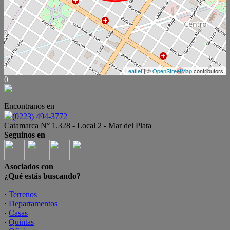
Leaflet
| ©
OpenStreetMap
contributors
0
Encontranos en
(0223) 494-3772
Catamarca N° 1.328 - Local 2 - Mar del Plata
Seguinos en
Asociados con
¿Qué estás buscando?
·
Terrenos
·
Departamentos
·
Casas
·
Quintas