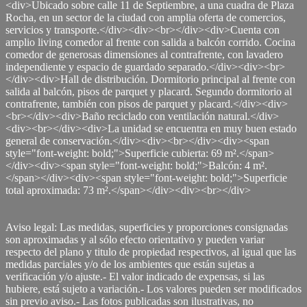
<div>Ubicado sobre calle 11 de Septiembre, a una cuadra de Plaza
Rocha, en un sector de la ciudad con amplia oferta de comercios,
servicios y transporte.</div><div><br></div><div>Cuenta con
amplio living comedor al frente con salida a balcón corrido. Cocina
comedor de generosas dimensiones al contrafrente, con lavadero
independiente y espacio de guardado separado.</div><div><br>
</div><div>Hall de distribución. Dormitorio principal al frente con
salida al balcón, pisos de parquet y placard. Segundo dormitorio al
contrafrente, también con pisos de parquet y placard.</div><div>
<br></div><div>Baño reciclado con ventilación natural.</div>
<div><br></div><div>La unidad se encuentra en muy buen estado
general de conservación.</div><div><br></div><div><span
style="font-weight: bold;">Superficie cubierta: 69 m².</span>
</div><div><span style="font-weight: bold;">Balcón: 4 m².
</span></div><div><span style="font-weight: bold;">Superficie
total aproximada: 73 m².</span></div><div><br></div>
Aviso legal: Las medidas, superficies y proporciones consignadas
son aproximadas y al sólo efecto orientativo y pueden variar
respecto del plano y titulo de propiedad respectivos, al igual que las
medidas parciales y/o de los ambientes que están sujetas a
verificación y/o ajuste.- El valor indicado de expensas, si las
hubiere, está sujeto a variación.- Los valores pueden ser modificados
sin previo aviso.- Las fotos publicadas son ilustrativas, no