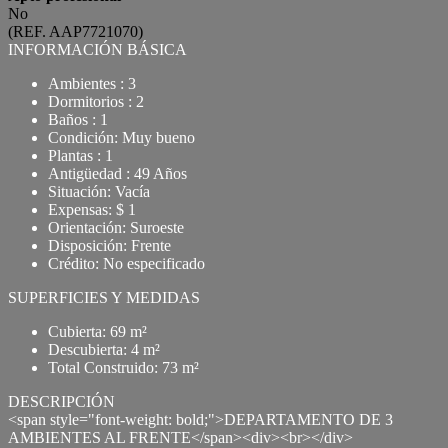
No
(REF. AAP7721070)
INFORMACIÓN BÁSICA
Ambientes : 3
Dormitorios : 2
Baños : 1
Condición: Muy bueno
Plantas : 1
Antigüedad : 49 Años
Situación: Vacía
Expensas: $ 1
Orientación: Suroeste
Disposición: Frente
Crédito: No especificado
SUPERFICIES Y MEDIDAS
Cubierta: 69 m²
Descubierta: 4 m²
Total Construido: 73 m²
DESCRIPCIÓN
<span style="font-weight: bold;">DEPARTAMENTO DE 3
AMBIENTES AL FRENTE</span><div><br></div>