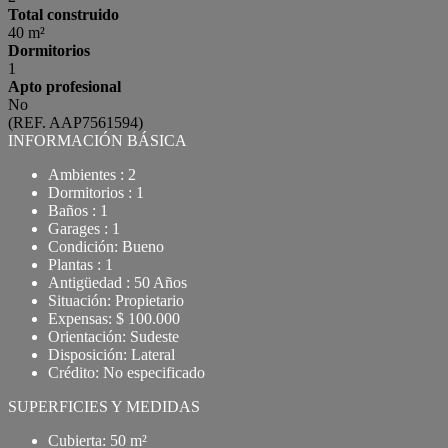
Total construido
40 m²
Dormitorios
1
Apto profesional
No
(REF. AAP7561594)
INFORMACIÓN BÁSICA
Ambientes : 2
Dormitorios : 1
Baños : 1
Garages : 1
Condición: Bueno
Plantas : 1
Antigüedad : 50 Años
Situación: Propietario
Expensas: $ 100.000
Orientación: Sudeste
Disposición: Lateral
Crédito: No especificado
SUPERFICIES Y MEDIDAS
Cubierta: 50 m²