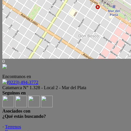
0
Encontranos en
(0223) 494-3772
Catamarca N° 1.328 - Local 2 - Mar del Plata
Seguinos en
Asociados con
¿Qué estás buscando?
·
Terrenos