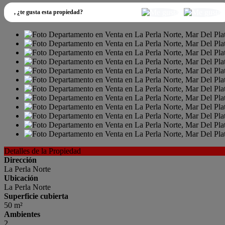
,
¿te gusta esta propiedad?
Detalles de la Propiedad
Dirección
La Perla Norte
Ubicación
La Perla Norte
Superficie cubierta
50 m²
Ambientes
2