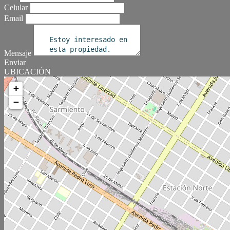
Celular
Email
Mensaje
Enviar
UBICACIÓN
+
−