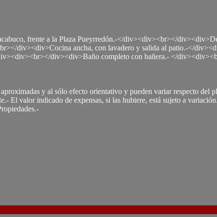
o, frente a la Plaza Pueyrredón.-</div><div><br></div><div>Departam
r></div><div>Cocina ancha, con lavadero y salida al patio.-</div><di
</div><div><br></div><div>Baño completo con bañera.- </div><div><
proximadas y al sólo efecto orientativo y pueden variar respecto del pl
te.- El valor indicado de expensas, si las hubiere, está sujeto a variaci
Propiedades.-