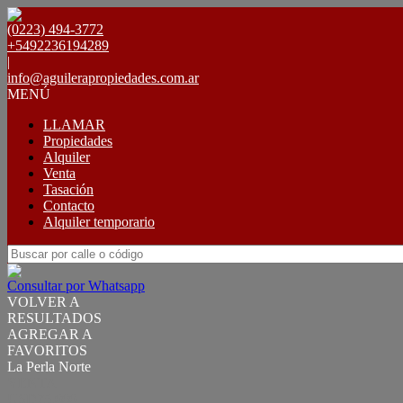
(0223) 494-3772
+5492236194289
|
info@aguilerapropiedades.com.ar
MENÚ
LLAMAR
Propiedades
Alquiler
Venta
Tasación
Contacto
Alquiler temporario
Consultar por Whatsapp
VOLVER A
RESULTADOS
AGREGAR A
FAVORITOS
La Perla Norte
VENTA
USD75.000