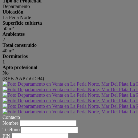
Tipo de Propiedad
Departamento
Ubicación
La Perla Norte
Superficie cubierta
50 m²
Ambientes
2
Total construido
40 m²
Dormitorios
1
Apto profesional
No
(REF. AAP7561594)
Contacto
Nombre
Teléfono
PIN