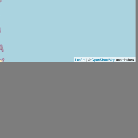
Leaflet
| ©
OpenStreetMap
contributors