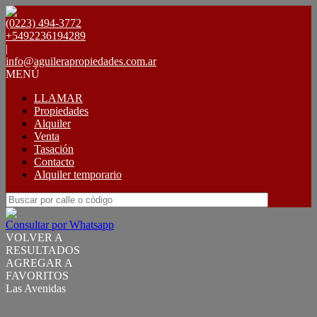
(0223) 494-3772
+5492236194289
|
info@aguilerapropiedades.com.ar
MENÚ
LLAMAR
Propiedades
Alquiler
Venta
Tasación
Contacto
Alquiler temporario
Consultar por Whatsapp
VOLVER A
RESULTADOS
AGREGAR A
FAVORITOS
Las Avenidas
VENTA
USD38.000