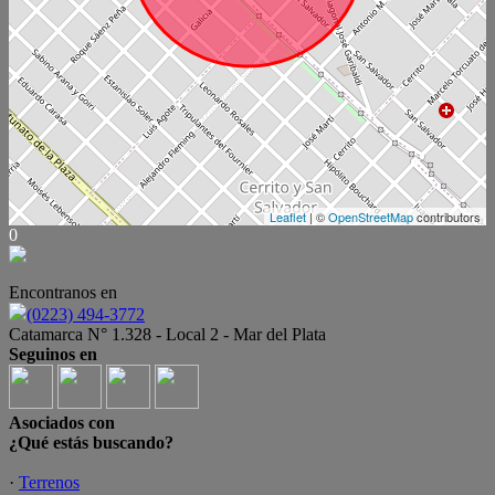
Leaflet
| ©
OpenStreetMap
contributors
0
Encontranos en
(0223) 494-3772
Catamarca N° 1.328 - Local 2 - Mar del Plata
Seguinos en
Asociados con
¿Qué estás buscando?
·
Terrenos