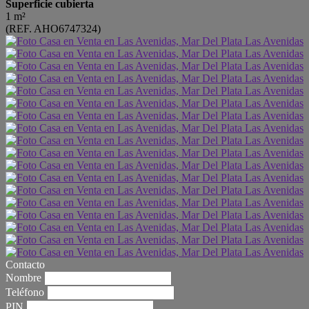
Superficie cubierta
1 m²
(REF. AHO6747324)
Contacto
Nombre
Teléfono
PIN