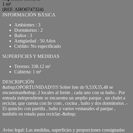
1 m²
(REF. AHO6747324)
INFORMACIÓN BÁSICA
Ambientes : 3
Dormitorios : 2
Baños : 3
Antigüedad : 50 Años
Crédito: No especificado
SUPERFICIES Y MEDIDAS
Terreno: 338.12 m²
Cubierta: 1 m²
DESCRIPCIÓN
&nbsp;OPORTUNIDAD!!!!! Sobre lote de 9,53X35,48 se
encuentran&nbsp; 2 locales al frente , cada uno con su baño.- Por
entrada independiente se encuentra un amplio parque , un chalet a
reciclar, que cuenta con liv com , cocina , baño y dos dormitorios .-
El quincho con parrilla , baño y varios ventanales al parque ,
también en estado para reciclar.-&nbsp;
Aviso legal: Las medidas, superficies y proporciones consignadas