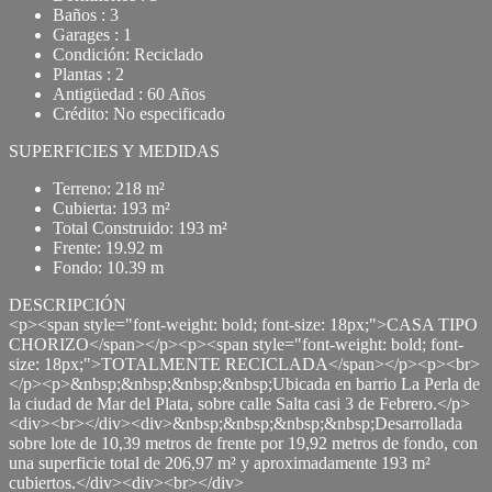
Baños : 3
Garages : 1
Condición: Reciclado
Plantas : 2
Antigüedad : 60 Años
Crédito: No especificado
SUPERFICIES Y MEDIDAS
Terreno: 218 m²
Cubierta: 193 m²
Total Construido: 193 m²
Frente: 19.92 m
Fondo: 10.39 m
DESCRIPCIÓN
<p><span style="font-weight: bold; font-size: 18px;">CASA TIPO
CHORIZO</span></p><p><span style="font-weight: bold; font-
size: 18px;">TOTALMENTE RECICLADA</span></p><p><br>
</p><p>&nbsp;&nbsp;&nbsp;&nbsp;Ubicada en barrio La Perla de
la ciudad de Mar del Plata, sobre calle Salta casi 3 de Febrero.</p>
<div><br></div><div>&nbsp;&nbsp;&nbsp;&nbsp;Desarrollada
sobre lote de 10,39 metros de frente por 19,92 metros de fondo, con
una superficie total de 206,97 m² y aproximadamente 193 m²
cubiertos.</div><div><br></div>