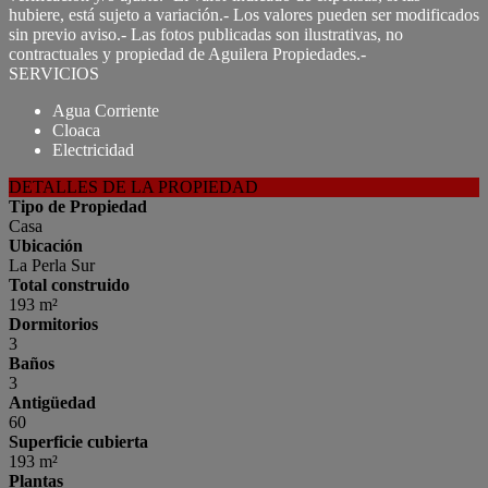
hubiere, está sujeto a variación.- Los valores pueden ser modificados
sin previo aviso.- Las fotos publicadas son ilustrativas, no
contractuales y propiedad de Aguilera Propiedades.-
SERVICIOS
Agua Corriente
Cloaca
Electricidad
DETALLES DE LA PROPIEDAD
Tipo de Propiedad
Casa
Ubicación
La Perla Sur
Total construido
193 m²
Dormitorios
3
Baños
3
Antigüedad
60
Superficie cubierta
193 m²
Plantas