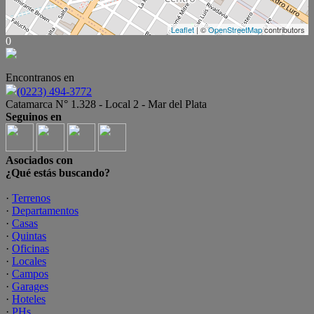
Leaflet
| ©
OpenStreetMap
contributors
0
Encontranos en
(0223) 494-3772
Catamarca N° 1.328 - Local 2 - Mar del Plata
Seguinos en
Asociados con
¿Qué estás buscando?
·
Terrenos
·
Departamentos
·
Casas
·
Quintas
·
Oficinas
·
Locales
·
Campos
·
Garages
·
Hoteles
·
PHs