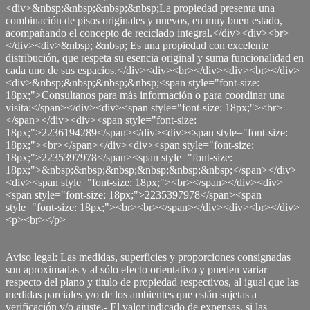
<div>&nbsp;&nbsp;&nbsp;&nbsp;La propiedad presenta una
combinación de pisos originales y nuevos, en muy buen estado,
acompañando el concepto de reciclado integral.</div><div><br>
</div><div>&nbsp; &nbsp; Es una propiedad con excelente
distribución, que respeta su esencia original y suma funcionalidad en
cada uno de sus espacios.</div><div><br></div><div><br></div>
<div>&nbsp;&nbsp;&nbsp;&nbsp;<span style="font-size:
18px;">Consultanos para más información o para coordinar una
visita:</span></div><div><span style="font-size: 18px;"><br>
</span></div><div><span style="font-size:
18px;">2236194289</span></div><div><span style="font-size:
18px;"><br></span></div><div><span style="font-size:
18px;">2235397978</span><span style="font-size:
18px;">&nbsp;&nbsp;&nbsp;&nbsp;&nbsp;&nbsp;</span></div>
<div><span style="font-size: 18px;"><br></span></div><div>
<span style="font-size: 18px;">2235397978</span><span
style="font-size: 18px;"><br><br></span></div><div><br></div>
<p><br></p>
Aviso legal: Las medidas, superficies y proporciones consignadas
son aproximadas y al sólo efecto orientativo y pueden variar
respecto del plano y titulo de propiedad respectivos, al igual que las
medidas parciales y/o de los ambientes que están sujetas a
verificación y/o ajuste.- El valor indicado de expensas, si las