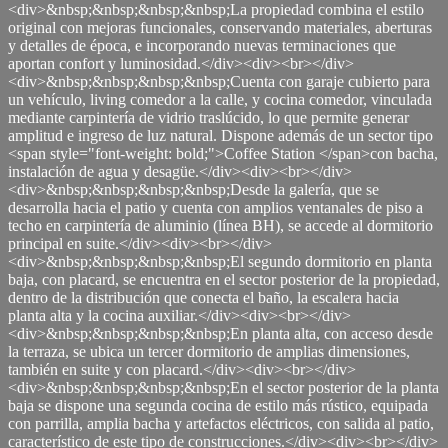
<div>&nbsp;&nbsp;&nbsp;&nbsp;La propiedad combina el estilo
original con mejoras funcionales, conservando materiales, aberturas
y detalles de época, e incorporando nuevas terminaciones que
aportan confort y luminosidad.</div><div><br></div>
<div>&nbsp;&nbsp;&nbsp;&nbsp;Cuenta con garaje cubierto para
un vehículo, living comedor a la calle, y cocina comedor, vinculada
mediante carpintería de vidrio traslúcido, lo que permite generar
amplitud e ingreso de luz natural. Dispone además de un sector tipo
<span style="font-weight: bold;">Coffee Station </span>con bacha,
instalación de agua y desagüe.</div><div><br></div>
<div>&nbsp;&nbsp;&nbsp;&nbsp;Desde la galería, que se
desarrolla hacia el patio y cuenta con amplios ventanales de piso a
techo en carpintería de aluminio (línea BH), se accede al dormitorio
principal en suite.</div><div><br></div>
<div>&nbsp;&nbsp;&nbsp;&nbsp;El segundo dormitorio en planta
baja, con placard, se encuentra en el sector posterior de la propiedad,
dentro de la distribución que conecta el baño, la escalera hacia
planta alta y la cocina auxiliar.</div><div><br></div>
<div>&nbsp;&nbsp;&nbsp;&nbsp;En planta alta, con acceso desde
la terraza, se ubica un tercer dormitorio de amplias dimensiones,
también en suite y con placard.</div><div><br></div>
<div>&nbsp;&nbsp;&nbsp;&nbsp;En el sector posterior de la planta
baja se dispone una segunda cocina de estilo más rústico, equipada
con parrilla, amplia bacha y artefactos eléctricos, con salida al patio,
característico de este tipo de construcciones.</div><div><br></div>