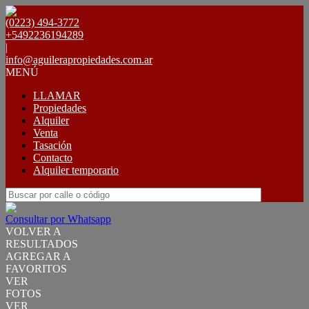
(0223) 494-3772
+5492236194289
|
info@aguilerapropiedades.com.ar
MENÚ
LLAMAR
Propiedades
Alquiler
Venta
Tasación
Contacto
Alquiler temporario
Consultar por Whatsapp
VOLVER A
RESULTADOS
AGREGAR A
FAVORITOS
VER
FOTOS
VER